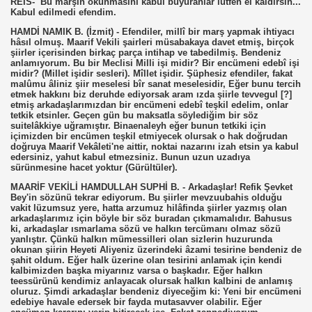
REİS- Bu marşın okunmasını kabul buyuranlar lütfen el kaldırsın...
Kabul edilmedi efendim.
HAMDİ NAMIK B. (İzmit) - Efendiler, millî bir marş yapmak ihtiyacı
hâsıl olmuş. Maarif Vekili şairleri müsabakaya davet etmiş, birçok
şiirler içerisinden birkaç parça intihap ve tabedilmiş. Bendeniz
anlamıyorum. Bu bir Meclisi Milli işi midir? Bir encümeni edebî işi
midir? (Millet işidir sesleri). Mîllet işidir. Şüphesiz efendiler, fakat
malûmu âliniz şiir meselesi bîr sanat meselesidir, Eğer bunu tercih
etmek hakkını biz deruhde ediyorsak aram ızda şiirle tevvegul [?]
etmiş arkadaşlarımızdan bir encümeni edebî teşkil edelim, onlar
tetkik etsinler. Geçen gün bu maksatla söylediğim bir söz
suitelâkkiye uğramıştır. Binaenaleyh eğer bunun tetkiki için
içimizden bir encümen teşkil etmiyecek olursak o hak doğrudan
doğruya Maarif Vekâleti'ne aittir, noktai nazarını izah etsin ya kabul
edersiniz, yahut kabul etmezsiniz. Bunun uzun uzadıya
sürünmesine hacet yoktur (Gürültüler).
MAARİF VEKİLİ HAMDULLAH SUPHİ B. - Arkadaşlar! Refik Şevket
Bey'in sözünü tekrar ediyorum. Bu şiirler mevzuubahis olduğu
vakit lüzumsuz yere, hatta arzumuz hilâfinda şiirler yazmış olan
arkadaşlarımız için böyle bir söz buradan çıkmamalıdır. Bahusus
ki, arkadaşlar ısmarlama sözü ve halkın tercümanı olmaz sözü
yanlıştır. Çünkü halkın mümessilleri olan sizlerin huzurunda
okunan şiirin Heyeti Aliyeniz üzerindeki âzami tesirine bendeniz de
şahit oldum. Eğer halk üzerine olan tesirini anlamak için kendi
kalbimizden başka miyarınız varsa o başkadır. Eğer halkın
teessürünü kendimiz anlayacak olursak halkın kalbini de anlamış
oluruz. Şimdi arkadaşlar bendeniz diyeceğim ki: Yeni bir encümeni
edebiye havale edersek bir fayda mutasavver olabilir. Eğer