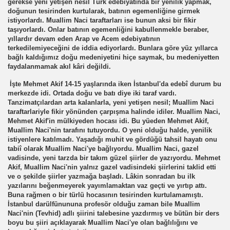
gerekse yeni yetişen nesil Türk edebiyatında bir yenilik yapmak,
doğunun tesirinden kurtularak, batının egemenliğine girmek
istiyorlardı. Muallim Naci taraftarları ise bunun aksi bir fikir
taşıyorlardı. Onlar batının egemenliğini kabullenmekle beraber,
yıllardır devam eden Arap ve Acem edebiyatının
terkedilemiyeceğini de iddia ediyorlardı. Bunlara göre yüz yıllarca
bağlı kaldığımız doğu medeniyetini hiçe saymak, bu medeniyetten
faydalanmamak akıl kâri değildi.
İşte Mehmet Akif 14-15 yaşlarında iken İstanbul'da edebî durum bu
merkezde idi. Ortada doğu ve batı diye iki taraf vardı.
Tanzimatçılardan arta kalanlarla, yeni yetişen nesil; Muallim Naci
taraftarlariyle fikir yönünden çarpışma halinde idiler. Muallim Naci,
Mehmet Akif'in mülkiyeden hocası idi. Bu yüeden Mehmet Akif,
Muallim Naci'nin tarafını tutuyordu. O yeni olduğu halde, yenilik
istiyenlere katılmadı. Yaşadığı muhit ve gördüğü tahsil hayatı onu
tabiî olarak Muallim Naci'ye bağlıyordu. Muallim Naci, gazel
vadisinde, yeni tarzda bir takım güzel şiirler de yazıyordu. Mehmet
Akif, Muallim Naci'nin yalnız gazel vadisindeki şiirlerini taklid etti
ve o şekilde şiirler yazmağa başladı. Lâkin sonradan bu ilk
yazılarını beğenmeyerek yayımlamaktan vaz geçti ve yırtıp attı.
Buna rağmen o bir türlü hocasının tesirinden kurtulamamıştı.
İstanbul darülfünununa profesör olduğu zaman bile Muallim
Naci'nin (Tevhid) adlı şiirini talebesine yazdırmış ve bütün bir ders
boyu bu şiiri açıklayarak Muallim Naci'ye olan bağlılığını ve