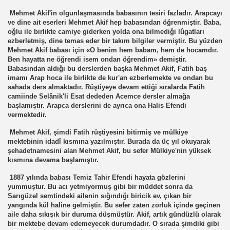
Mehmet Akif'in olgunlaşmasında babasının tesiri fazladır. Arapcayı
ve dine ait eserleri Mehmet Akif hep babasından öğrenmiştir. Baba,
oğlu ile birlikte camiye giderken yolda ona bilmediği lûgatları
ezberletmiş, dine temas eder bir takım bilgiler vermiştir. Bu yüzden
Mehmet Akif babası için «O benim hem babam, hem de hocamdır.
Ben hayatta ne öğrendi isem ondan öğrendim» demiştir.
Babasından aldığı bu derslerden başka Mehmet Akif, Fatih baş
imamı Arap hoca ile birlikte de kur'an ezberlemekte ve ondan bu
sahada ders almaktadır. Rüştiyeye devam ettiği sıralarda Fatih
camiinde Selânik'li Esat dededen Acemce dersler almağa
başlamıştır. Arapca derslerini de ayrıca ona Halis Efendi
vermektedir.
Mehmet Akif, şimdi Fatih rüştiyesini bitirmiş ve mülkiye
mektebinin idadî kısmına yazılmıştır. Burada da üç yıl okuyarak
şehadetnamesini alan Mehmet Akif, bu sefer Mülkiye'nin yüksek
kısmına devama başlamıştır.
1887 yılında babası Temiz Tahir Efendi hayata gözlerini
yummuştur. Bu acı yetmiyormuş gibi bir müddet sonra da
Sarıgüzel semtindeki ailenin sığındığı biricik ev, çıkan bir
yangında kül haline gelmiştir. Bu sefer zaten zorluk içinde geçinen
aile daha sıkışık bir duruma düşmüştür. Akif, artık gündüzlü olarak
bir mektebe devam edemeyecek durumdadır. O sırada şimdiki gibi