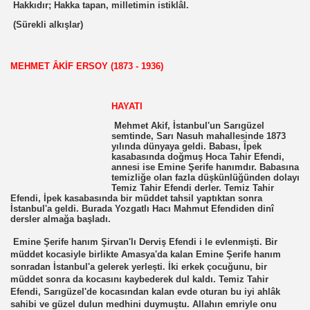
Hakkıdır; Hakka tapan, milletimin istiklâl.
(Sürekli alkışlar)
MEHMET ÂKİF ERSOY (1873 - 1936)
HAYATI
Mehmet Akif, İstanbul'un Sarıgüzel
semtinde, Sarı Nasuh mahallesinde 1873
yılında dünyaya geldi. Babası, Îpek
kasabasında doğmuş Hoca Tahir Efendi,
annesi ise Emine Şerife hanımdır. Babasına
temizliğe olan fazla düşkünlüğünden dolayı
Temiz Tahir Efendi derler. Temiz Tahir
Efendi, İpek kasabasında bir müddet tahsil yaptıktan sonra
İstanbul'a geldi. Burada Yozgatlı Hacı Mahmut Efendiden dinî
dersler almağa başladı.
Emine Şerife hanım Şirvan'lı Derviş Efendi i le evlenmişti. Bir
müddet kocasiyle birlikte Amasya'da kalan Emine Şerife hanım
sonradan İstanbul'a gelerek yerleşti. İki erkek çocuğunu, bir
müddet sonra da kocasını kaybederek dul kaldı. Temiz Tahir
Efendi, Sarıgüzel'de kocasından kalan evde oturan bu iyi ahlâk
sahibi ve güzel dulun medhini duymuştu. Allahın emriyle onu