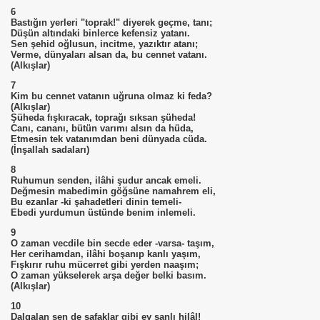
6
Bastığın yerleri "toprak!" diyerek geçme, tanı;
Düşün altındaki binlerce kefensiz yatanı.
Sen şehid oğlusun, incitme, yazıktır atanı;
Verme, dünyaları alsan da, bu cennet vatanı.
(Alkışlar)
7
Kim bu cennet vatanın uğruna olmaz ki feda?
(Alkışlar)
Şüheda fışkıracak, toprağı sıksan şüheda!
Canı, cananı, bütün varımı alsın da hüda,
Etmesin tek vatanımdan beni dünyada cüda.
(İnşallah sadaları)
8
Ruhumun senden, ilâhi şudur ancak emeli.
Değmesin mabedimin göğsüne namahrem eli,
Bu ezanlar -ki şahadetleri dinin temeli-
Ebedi yurdumun üstünde benim inlemeli.
9
O zaman vecdile bin secde eder -varsa- taşım,
Her cerihamdan, ilâhi boşanıp kanlı yaşım,
Fışkırır ruhu mücerret gibi yerden naaşım;
O zaman yükselerek arşa değer belki basım.
(Alkışlar)
10
Dalgalan sen de şafaklar gibi ey şanlı hilâl!