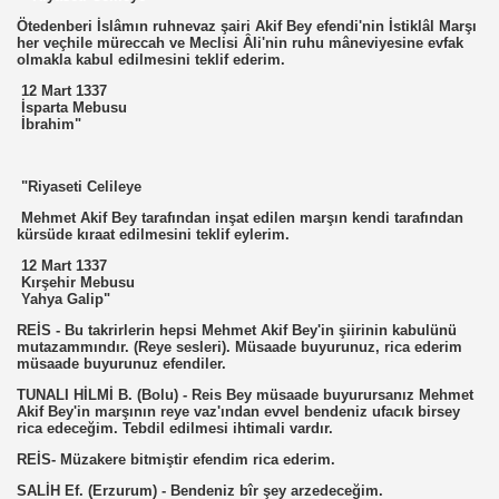
Ötedenberi İslâmın ruhnevaz şairi Akif Bey efendi'nin İstiklâl Marşı
her veçhile müreccah ve Meclisi Âli'nin ruhu mâneviyesine evfak
olmakla kabul edilmesini teklif ederim.
12 Mart 1337
İsparta Mebusu
İbrahim"
"Riyaseti Celileye
Mehmet Akif Bey tarafından inşat edilen marşın kendi tarafından
kürsüde kıraat edilmesini teklif eylerim.
12 Mart 1337
Kırşehir Mebusu
Yahya Galip"
REİS - Bu takrirlerin hepsi Mehmet Akif Bey'in şiirinin kabulünü
mutazammındır. (Reye sesleri). Müsaade buyurunuz, rica ederim
müsaade buyurunuz efendiler.
TUNALI HİLMİ B. (Bolu) - Reis Bey müsaade buyurursanız Mehmet
Akif Bey'in marşının reye vaz'ından evvel bendeniz ufacık birsey
rica edeceğim. Tebdil edilmesi ihtimali vardır.
REİS- Müzakere bitmiştir efendim rica ederim.
SALİH Ef. (Erzurum) - Bendeniz bîr şey arzedeceğim.