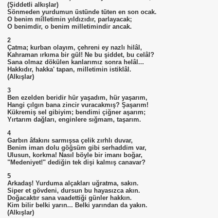
(Şiddetli alkışlar)
Sönmeden yurdumun üstünde tüten en son ocak.
O benim mîlletimin yıldızıdır, parlayacak;
O benimdir, o benim milletimindir ancak.
2
Çatma; kurban olayım, çehreni ey nazlı hilâl,
Kahraman ırkıma bir gül! Ne bu şiddet, bu celâl?
Sana olmaz dökülen kanlarımız sonra helâl...
Hakkıdır, hakka' tapan, milletimin istiklâl.
(Alkışlar)
3
Ben ezelden beridir hür yaşadım, hür yaşarım,
Hangi çılgın bana zincir vuracakmış? Şaşarım!
Kükremiş sel gibiyim; bendimi çiğner aşarım;
Yırtarım dağları, enginlere sığmam, taşarım.
4
Garbın âfakını sarmışsa çelik zırhlı duvar,
Benim iman dolu göğsüm gibi serhaddim var,
Ulusun, korkma! Nasıl böyle bir imanı boğar,
"Medeniyet!" dediğin tek dişi kalmış canavar?
5
Arkadaş! Yurduma alçakları uğratma, sakın.
Siper et gövdeni, dursun bu hayasızca akın.
Doğacaktır sana vaadettiği günler hakkın.
Kim bilir belki yarın... Belki yarından da yakın.
(Alkışlar)