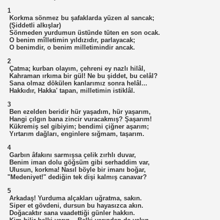
1
Korkma sönmez bu şafaklarda yüzen al sancak;
(Şiddetli alkışlar)
Sönmeden yurdumun üstünde tüten en son ocak.
O benim mîlletimin yıldızıdır, parlayacak;
O benimdir, o benim milletimindir ancak.
2
Çatma; kurban olayım, çehreni ey nazlı hilâl,
Kahraman ırkıma bir gül! Ne bu şiddet, bu celâl?
Sana olmaz dökülen kanlarımız sonra helâl...
Hakkıdır, Hakka' tapan, milletimin istiklâl.
3
Ben ezelden beridir hür yaşadım, hür yaşarım,
Hangi çılgın bana zincir vuracakmış? Şaşarım!
Kükremiş sel gibiyim; bendimi çiğner aşarım;
Yırtarım dağları, enginlere sığmam, taşarım.
4
Garbın âfakını sarmışsa çelik zırhlı duvar,
Benim iman dolu göğsüm gibi serhaddim var,
Ulusun, korkma! Nasıl böyle bir imanı boğar,
"Medeniyet!" dediğin tek dişi kalmış canavar?
5
Arkadaş! Yurduma alçakları uğratma, sakın.
Siper et gövdeni, dursun bu hayasızca akın.
Doğacaktır sana vaadettiği günler hakkın.