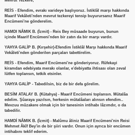
Mevrut Tezkere;
REİS - Efendim, evrakı varideye başlıyoruz. İstiklâl marşı hakkında
Maarif Vekâleti'nden mevrut tezkereyi tensip buyurursanız Maarif
Encümeni'ne gönderelim.
HAMDl NÂMIK B. (İzmit) - Reis Bey müsaade buyurun, bunun
içinde Maarif Encümeni'nden bir zatın da bir marşı vardır.
YAHYA GALİP B. (Kırşehir)-Efendim İstiklâl Marşı hakkında Maarif
Vekâleti'nden gönderilen parçaları tabettirelim.
REİS - Efendim, Maarif Encümeni'ne gönderiyoruz. Rüfekayi
kiramdan edebiyata merakı olanlar, e'debiyatta ihtisası olan zeval
lütfen toplansın, tetkik etsinler.
YAHYA GALİP - Tabedilsin, biz de bir defa görelim.
BESİM ATALAY B. (Kütahya) - Maarif Encümeni toplansın. Mütalâa
edelim. Şûaraya yazılsın, herkesin mütalâaları alınsın efendim..
Mevzuu müzakere olmak için bir tanesinin intihabı lâzımdır, o da
tabedilir.
HAMDİ NÂMIK B. (İzmit) - Malûmu âliniz Maarif Encümeni'nin Reisi
Mehmet Âkîf Bey'in de bir şiiri vardır. Onun için ayrıca bir encümen
intihabını teklif ederim.