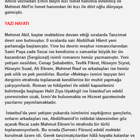
Âmire veznedarı Emin Beyin kızı İsmet hanımla evlenmiş ve
Mehmet Akif'in İsmet hanımdan iki kızı ile dört oğlu dünyaya
gelmiştir.
YAZI HAYATI
Mehmet Akif, baytar mektebine devam ettiği sıralarda Tanzimat
devri son bulmuştur. 0 sıralarda sair Abdülhak Hâmit yeni
parlamağa başlamıştır. Yine bu devrin meşhur romancılarından
Sami Paşa zade Sezai ise kendisine o zamanlar büyük bir ün
kazandıran (Sergüzeşt) isimli romanını henüz yazmamıştır. Yeni
yetişen nesilden, Cenap Şebabettin, Tevfik Fikret, Hüseyin Siyret,
Hüseyin Suad, Ali Ekrem, Mehmet Rauf ve arkadaşları ise henüz
pek silik ve pek yenidirler. Bunlar «Mektep» ismini taşıyan biri
derginin etrafında toplanarak kendilerine bir muhit yapmağa
çalışıyorlardı. Roman ve hikâyeleri ile edebî kapasitesini
belirtmeğe başlayan Halit Ziya Uşaklıgil ise İstanbul'un edebî
çevresinden uzak, İzmir'de bulunmakta ve Hizmet gazetesinde
yazılarını yayımlamaktadır.
İstanbul'da yeni yetişen yukarıda isimlerini saydığımız gençlerle,
onların arkadaşları ise, Abdülhamid'in istibdat idaresinden göz
açarak Recai zade Mahmut Ekrem'in etrafında bir türlü
toplanamıyorlardı. Bu sırada (Servet-i Fünun) edebî mektebi
kurulmak üzere idi. Gerek tanzimatçılardan hâlâ hayatta kalanlar ve