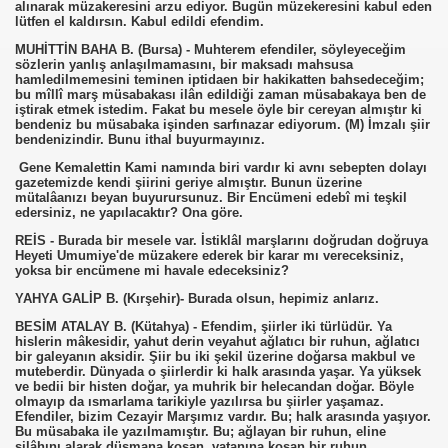
alınarak müzakeresini arzu ediyor. Bugün müzekeresini kabul eden
lütfen el kaldırsın. Kabul edildi efendim.
MUHİTTİN BAHA B. (Bursa) - Muhterem efendiler, söyleyeceğim
sözlerin yanlış anlaşılmamasını, bir maksadı mahsusa
hamledilmemesini teminen iptidaen bir hakikatten bahsedeceğim;
bu mîllî marş müsabakası ilân edildiği zaman müsabakaya ben de
iştirak etmek istedim. Fakat bu mesele öyle bir cereyan almıştır ki
bendeniz bu müsabaka işinden sarfınazar ediyorum. (M) İmzalı şiir
bendenizindir. Bunu ithal buyurmayınız.
Gene Kemalettin Kami namında biri vardır ki avnı sebepten dolayı
gazetemizde kendi şiirini geriye almıştır. Bunun üzerine
mütalâanızı beyan buyurursunuz. Bir Encümeni edebî mi teşkil
edersiniz, ne yapılacaktır? Ona göre.
REİS - Burada bir mesele var. İstiklâl marşlarını doğrudan doğruya
Heyeti Umumiye'de müzakere ederek bir karar mı vereceksiniz,
yoksa bir encümene mi havale edeceksiniz?
YAHYA GALİP B. (Kırşehir)- Burada olsun, hepimiz anlarız.
BESİM ATALAY B. (Kütahya) - Efendim, şiirler iki türlüdür. Ya
hislerin mâkesidir, yahut derin veyahut ağlatıcı bir ruhun, ağlatıcı
bir galeyanın aksidir. Şiir bu iki şekil üzerine doğarsa makbul ve
muteberdir. Dünyada o şiirlerdir ki halk arasında yaşar. Ya yüksek
ve bedii bir histen doğar, ya muhrik bir helecandan doğar. Böyle
olmayıp da ısmarlama tarikiyle yazılırsa bu şiirler yaşamaz.
Efendiler, bizim Cezayir Marşımız vardır. Bu; halk arasında yaşıyor.
Bu müsabaka ile yazılmamıştır. Bu; ağlayan bir ruhun, eline
silâhını alarak düşmana koşan, vatanına koşan bir ruhun