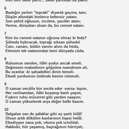
Kim bilir belki yarın... Belki yarından da yakın.
6
Bastığın yerleri "toprak!" diyerek geçme, tanı;
Düşün altındaki binlerce kefensiz yatanı.
Sen şehid oğlusun, incitme, yazıktır atanı;
Verme, dünyaları alsan da, bu cennet vatanı.
7
Kim bu cennet vatanın uğruna olmaz ki feda?
Şüheda fışkıracak, toprağı sıksan şüheda!
Canı, cananı, bütün varımı alsın da hüda,
Etmesin tek vatanımdan beni dünyada cüda.
8
Ruhumun senden, ilâhi şudur ancak emeli.
Değmesin mabedimin göğsüne namahrem eli,
Bu ezanlar -ki şahadetleri dinin temeli-
Ebedi yurdumun üstünde benim inlemeli.
9
O zaman vecdile bin secde eder -varsa- taşım,
Her cerihamdan, ilâhi boşanıp kanlı yaşım,
Fışkırır ruhu mücerret gibi yerden naaşım;
O zaman yükselerek arşa değer belki basım.
10
Dalgalan sen de şafaklar gibi ey şanlı hilâl!
Olsun artık dökülen kanlarımın hepsi helâl.
Ebediyyen sana yok, ırkıma yok izmihlal;
Hakkıdır, hür yaşamış, bayrağımın hürriyet;.