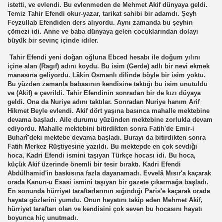
istetti, ve evlendi. Bu evlenmeden de Mehmet Akif dünyaya geldi.
Temiz Tahir Efendi okur-yazar, tarikat sahibi bir adamdı. Şeyh
Feyzullab Efendiden ders alıyordu. Aynı zamanda bu şeyhin
çömezi idi. Anne ve baba dünyaya gelen çocuklarından dolayı
büyük bir sevinç içinde idiler.
Tahir Efendi yeni doğan oğluna Ebced hesabı ile doğum yılını
içine alan (Ragıf) adını koydu. Bu isim (Gerde) adlı bir nevi ekmek
manasına geliyordu. Lâkin Osmanlı dilinde böyle bir isim yoktu.
Bu yüzden zamanla babasının kendisine taktığı bu isim unutuldu
ve (Akif) e çevrildi. Tahir Efendinin sonradan bir de kızı düyaya
geldi. Ona da Nuriye adını taktılar. Sonradan Nuriye hanım Arif
Hikmet Beyle evlendi. Akif dört yaşına basınca mahalle mektebine
devama başladı. Aile durumu yüzünden mektebine zorlukla devam
ediyordu. Mahalle mektebini bitirdikten sonra Fatih'de Emir-i
Buharî'deki mektebe devama başladı. Burayı da bitirdikten sonra
Fatih Merkez Rüştiyesine yazıldı. Bu mektepde en çok sevdiği
hoca, Kadri Efendi ismini taşıyan Türkçe hocası idi. Bu hoca,
küçük Akif üzerinde önemli bir tesir bıraktı. Kadri Efendi
Abdülhamid'in baskısına fazla dayanamadı. Evvelâ Mısır'a kaçarak
orada Kanun-u Esasi ismini taşıyan bir gazete çıkarmağa başladı.
En sonunda hürriyet taraftarlarının sığındığı Paris'e kaçarak orada
hayata gözlerini yumdu. Onun hayatını takip eden Mehmet Akif,
hürriyet taraftarı olan ve kendisini çok seven bu hocasını hayatı
boyunca hiç unutmadı.