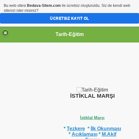
Bu web sitesi
Bedava-Sitem.com
ile ücretsiz oluşturuldu. Siz de kendi web
sitenizi ister misiniz?
ÜCRETSIZ KAYIT OL
Tarih-Eğitim
İSTİKLAL MARŞI
İstiklal Marşı
*
Tezkere
*
İlk Okunması
*
Açıklaması
*
M.Akif
Ersoy