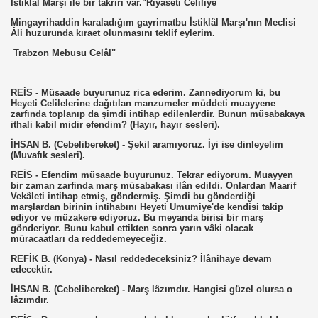
İstiklâl Marşı ile bir takriri var."Riyaseti Celiliye
Mingayrihaddin karaladığım gayrimatbu İstiklâl Marşı'nın Meclisi
Âli huzurunda kıraet olunmasını teklif eylerim.
Trabzon Mebusu Celâl"
REİS - Müsaade buyurunuz rica ederim. Zannediyorum ki, bu
Heyeti Celilelerine dağıtılan manzumeler müddeti muayyene
zarfında toplanıp da şimdi intihap edilenlerdir. Bunun müsabakaya
ithali kabil midir efendim? (Hayır, hayır sesleri).
İHSAN B. (Cebelibereket) - Şekil aramıyoruz. İyi ise dinleyelim
(Muvafık sesleri).
REİS - Efendim müsaade buyurunuz. Tekrar ediyorum. Muayyen
bir zaman zarfinda marş müsabakası ilân edildi. Onlardan Maarif
Vekâleti intihap etmiş, göndermiş. Şimdi bu gönderdiği
marşlardan birinin intihabını Heyeti Umumiye'de kendisi takip
ediyor ve müzakere ediyoruz. Bu meyanda birisi bir marş
gönderiyor. Bunu kabul ettikten sonra yarın vâki olacak
müracaatları da reddedemeyeceğiz.
REFİK B. (Konya) - Nasıl reddedeceksiniz? İlânihaye devam
edecektir.
İHSAN B. (Cebelibereket) - Marş lâzımdır. Hangisi güzel olursa o
lâzımdır.