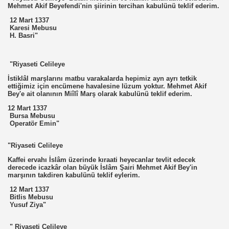
Mehmet Akif Beyefendi'nin şiirinin tercihan kabulünü teklif ederim.
12 Mart 1337
Karesi Mebusu
H. Basri"
"Riyaseti Celileye
İstiklâl marşlarını matbu varakalarda hepimiz ayn ayrı tetkik
ettiğimiz için encümene havalesine lüzum yoktur. Mehmet Akif
Bey'e ait olanının Miîlî Marş olarak kabulünü teklif ederim.
12 Mart 1337
Bursa Mebusu
Operatör Emin"
"Riyaseti Celileye
Kaffei ervahı İslâm üzerinde kıraati heyecanlar tevlit edecek
derecede icazkâr olan büyük İslâm Şairi Mehmet Akif Bey'in
marşının takdiren kabulünü teklif eylerim.
12 Mart 1337
Bitlis Mebusu
Yusuf Ziya"
" Riyaseti Celileye