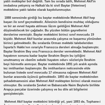
yatılı mektepler bol değildi. Tam bu sırada talih, Mehmet Akif'in
imdadına yetişmiş ve Halkalı'da ki sivil Baytar (Veteriner)
mektebine yatılı talebe olarak kaydolunmuştur.
1888 senesinde girdiği bu baytar mektebinde Mehmet Akif hep
başarı ile sınıf geçmektedir. Ailesinin kendisine muhtaç olduğunu
ve bir an evvel hayata atılması lâzım geldiğini Mehmet Akif
düşünebilecek bir çağdadır. Bu yüzden bütün gayretlerini
derslerine vermiştir. Baytar mektebini birinci sınıf mevcudu 19
kişidir. Mehmet Akif bunlar arasında çalışma ve başarma yönünden
birinci gelmektedir. Bu sıralarda Orman mektebi talebeleriden
İsparta'lı Hakkı'nın ısrariyle Fransızca dersleri almağa başlamıştır.
Baytar İbrahim Bey ona Fransızca dersler vermektedir. Mehmet Akif
hayatının sonuna kadar baytar İbrahim Beyin bu iyiliğini
unutmamış ve «benîm sebebi hayatım odur» sözleriyle İbrahim
beyi hürmetle anmışur. Baytar mektebinde 1891 yılı aralık ayında
tez imtihanları başlamıştır. Bu imtihanların neticesinde elde
bulunan listede sınıf mevcudu 17 olmasına rağmen Mehmet Akif
bunlar arasında üçüncü gelmektedir. 1893 de baytar mektebinden
şehadetnamesini alan Mehmet Akif mektepten birinci olarak mezun
olmuştur. Bu sıralarda Şevket ve Babanzade Naim Beylerle birlikte
Arapça parçalar üzerinde çalışmış ve bu dile ait bilgilerini
genişletmiştir.
Mehmet Akif baytar mektebini bitirdiği yıl, yani 1893 de, Tophane-i