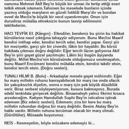
namıma Mehmet Âkİf Bey'in büyük bir unvan ile tertip ettiği eseri
tetkik etmek istemern.Tahsisen bu meselede bunların içinde
yazmış olduğu marşların en güzeli İstiklâl Marşı'dır ve bundan
evvel de Meclis'te büyük bir vecd uyandırmıştır. Onun için
durudiraz mütalâa etmeksizin bunun tasvip edilmesini
teklifederim.
HACI TEVFİK Ef. (Kângırı) - Efendiler, bendeniz bu şiirin bu hakikat
kürsülerine nasıl çıktığına tahayyür ediyorum. Bunu Meclisi Maarif
kendisi intihap eder, kendisi tercih eder, kendisi yapar. Gerçi şiir
bir meziyettir, gerçi şiir bir ziverdir, lâkin bir hayaldir. Bu kürsü
hakikata çıkması doğru değildir: Eğer tercih lâzım geliyorsa Akif
Bey'in şiiri gayet güzel yazılmıştır. Lâkin biz bugün âşiyanda
değiliz. Millet Meclisi'nin kürsüsünde olduğumuzu unutmayalım,
bunu Maarif Encümeni kendisi mütalâa etsin, kendisi takdir etsin,
kendisi tercih etsin. (Doğru sesleri).
TUNALI HİLMİ B. (Bolu) - Arkadaşlar mesele gayet mühimdir. Eğer
bu marş milletin ruhunu kavrayabilecek bir marş ise onda ufacık
bir yakışıksızlık diyelim, sonra o marş için pek büyük düşüklük
verir. Biraz serbest söyleyemiyorum, kusura bakmayınız. Burada
edebî tenkidata girişecek değilim. Binaenaleyh yalnız fikrimi kısaca
arzedeceğim. Katiyen Hamdullah Suphi Bey'in isticaline iştirak
edemem (Biz ederiz sesleri). Edemem; zira bir kere bu marş
milletin ruhundan doğma bir marş değildir. Besim Atalay Bey'in
hakkı vardır. Milletin ruhuna tercüman olacak bir marş olmalı.
(Gürültüler). Müsaade buyurunuz.
REİS - Kesmeyelim, böyle müzakere edemeyiz ki...