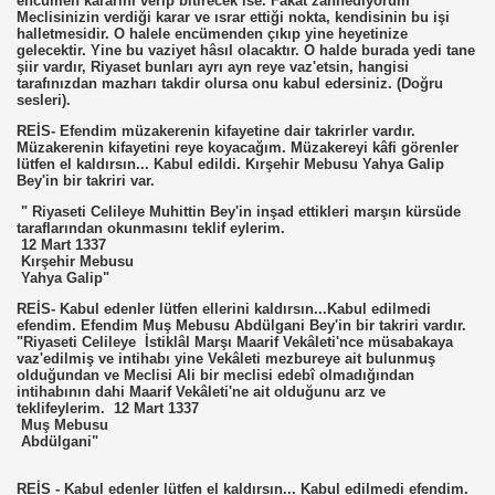
encümen kararını verip bitirecek ise. Fakat zannediyorum
Meclisinizin verdiği karar ve ısrar ettiği nokta, kendisinin bu işi
halletmesidir. O halele encümenden çıkıp yine heyetinize
gelecektir. Yine bu vaziyet hâsıl olacaktır. O halde burada yedi tane
şiir vardır, Riyaset bunları ayrı ayn reye vaz'etsin, hangisi
tarafınızdan mazharı takdir olursa onu kabul edersiniz. (Doğru
sesleri).
REİS- Efendim müzakerenin kifayetine dair takrirler vardır.
Müzakerenin kifayetini reye koyacağım. Müzakereyi kâfi görenler
lütfen el kaldırsın... Kabul edildi. Kırşehir Mebusu Yahya Galip
Bey'in bir takriri var.
" Riyaseti Celileye Muhittin Bey'in inşad ettikleri marşın kürsüde
taraflarından okunmasını teklif eylerim.
12 Mart 1337
Kırşehir Mebusu
Yahya Galip"
REİS- Kabul edenler lütfen ellerini kaldırsın...Kabul edilmedi
efendim. Efendim Muş Mebusu Abdülgani Bey'in bir takriri vardır.
"Riyaseti Celileye İstiklâl Marşı Maarif Vekâleti'nce müsabakaya
vaz'edilmiş ve intihabı yine Vekâleti mezbureye ait bulunmuş
olduğundan ve Meclisi Ali bir meclisi edebî olmadığından
intihabının dahi Maarif Vekâleti'ne ait olduğunu arz ve
teklifeylerim. 12 Mart 1337
Muş Mebusu
Abdülgani"
REİS - Kabul edenler lütfen el kaldırsın... Kabul edilmedi efendim.