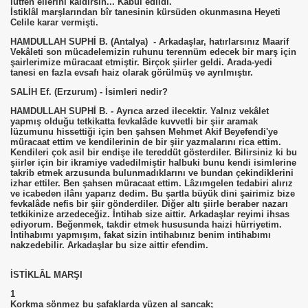
lütfen ellerini kaldırsın... Kabul edildi.
İstiklâl marşlarından bîr tanesinin kürsüden okunmasına Heyeti
Celile karar vermişti.
HAMDULLAH SUPHİ B. (Antalya) - Arkadaşlar, hatırlarsınız Maarif
Vekâleti son mücadelemizin ruhunu terennüm edecek bir marş için
şairlerimize müracaat etmiştir. Birçok şiirler geldi. Arada-yedi
tanesi en fazla evsafı haiz olarak görülmüş ve ayrılmıştır.
SALİH Ef. (Erzurum) - İsimleri nedir?
HAMDULLAH SUPHİ B. - Ayrıca arzed ilecektir. Yalnız vekâlet
yapmış olduğu tetkikatta fevkalâde kuvvetli bir şiir aramak
lüzumunu hissettiği için ben şahsen Mehmet Akif Beyefendi'ye
müracaat ettim ve kendilerinin de bir şiir yazmalarını rica ettim.
Kendileri çok asil bir endişe ile tereddüt gösterdiler. Bilirsiniz ki bu
şiirler için bir ikramiye vadedilmiştir halbuki bunu kendi isimlerine
takrib etmek arzusunda bulunmadıklarını ve bundan çekindiklerini
izhar ettiler. Ben şahsen müracaat ettim. Lâzımgelen tedabiri alırız
ve icabeden ilânı yaparız dedim. Bu şartla büyük dini şairimiz bize
fevkalâde nefis bir şiir gönderdiler. Diğer altı şiirle beraber nazarı
tetkikinize arzedeceğiz. İntihab size aittir. Arkadaşlar reyimi ihsas
ediyorum. Beğenmek, takdir etmek hususunda haizi hürriyetim.
İntihabımı yapmışım, fakat sizin intihabınız benim intihabımı
nakzedebilir. Arkadaşlar bu size aittir efendim.
İSTİKLÂL MARŞI
1
Korkma sönmez bu şafaklarda yüzen al sancak;