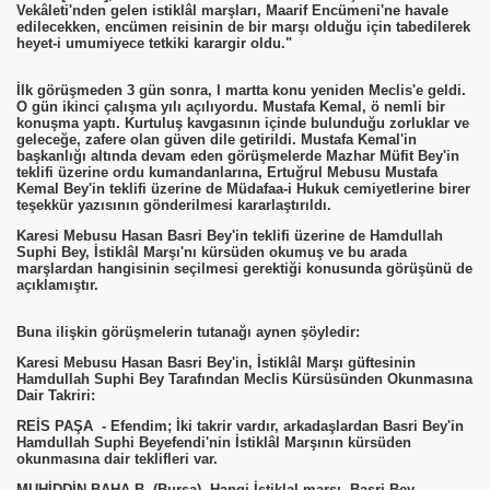
Vekâleti'nden gelen istiklâl marşları, Maarif Encümeni'ne havale
edilecekken, encümen reisinin de bir marşı olduğu için tabedilerek
heyet-i umumiyece tetkiki karargir oldu."
İlk görüşmeden 3 gün sonra, l martta konu yeniden Meclis'e geldi.
O gün ikinci çalışma yılı açılıyordu. Mustafa Kemal, ö nemli bir
konuşma yaptı. Kurtuluş kavgasının içinde bulunduğu zorluklar ve
geleceğe, zafere olan güven dile getirildi. Mustafa Kemal'in
başkanlığı altında devam eden görüşmelerde Mazhar Müfit Bey'in
teklifi üzerine ordu kumandanlarına, Ertuğrul Mebusu Mustafa
Kemal Bey'in teklifi üzerine de Müdafaa-i Hukuk cemiyetlerine birer
teşekkür yazısının gönderilmesi kararlaştırıldı.
Karesi Mebusu Hasan Basri Bey'in teklifi üzerine de Hamdullah
Suphi Bey, İstiklâl Marşı'nı kürsüden okumuş ve bu arada
marşlardan hangisinin seçilmesi gerektiği konusunda görüşünü de
açıklamıştır.
Buna ilişkin görüşmelerin tutanağı aynen şöyledir:
Karesi Mebusu Hasan Basri Bey'in, İstiklâl Marşı güftesinin
Hamdullah Suphi Bey Tarafından Meclis Kürsüsünden Okunmasına
Dair Takriri:
REİS PAŞA - Efendim; İki takrir vardır, arkadaşlardan Basri Bey'in
Hamdullah Suphi Beyefendi'nin İstiklâl Marşının kürsüden
okunmasına dair teklifleri var.
MUHİDDİN BAHA B. (Bursa)- Hangi İstiklal marşı. Basri Bey