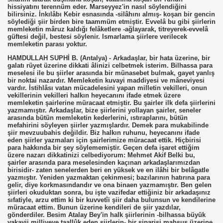
hissiyatını terennüm eder. Marseyyez'in nasıl söylendiğini
bilirsiniz. İnkılâbı Kebir esnasında -silâhını almış- koşan bir gencin
söylediği şiir birden bire taammüm etmiştir. Evvelâ bu gibi şiirlerin
memleketin mâruz kaldığı felâketlere -ağlayarak, titreyerek-evvelâ
güftesi değil, bestesi söylenir. Ismarlama şiirlere verilecek
memleketin parası yoktur.
HAMDULLAH SUPHİ B. (Antalya) - Arkadaşlar, bir hata üzerine, bir
galatı rüyet üzerine dikkati âlinizi celbetmek isterim. Bilhassa para
meselesi ile bu şiirler arasında bir münasebet bulmak, gayet yanlış
bir noktai nazardır. Memleketin kuvayi maddiyesi ve mâneviyesi
vardır. İstihlâsı vatan mücadelesini yapan milletin vekilleri, onun
vekillerinin vekilleri halkın heyecanını ifade etmek üzere
memleketin şairlerine müracaat etmiştir. Bu şairler ilk defa şiirlerini
yazmamıştır. Arkadaşlar, bize şiirlerini yollayan şairler, seneler
arasında bütün memleketin kederlerini, ıstıraplarını, bütün
mefahirini söyleyen şiirler yazmışlardır. Demek para mukabilinde
şiir mevzuubahis değildir. Biz halkın ruhunu, heyecanını ifade
eden şiirler yazmaları için şairlerimize müracaat ettik. Hiçbirisi
para hakkında bir şey söylememiştir. Geçen defa işaret ettiğim
üzere nazarı dikkatinizi celbediyorum: Mehmet Akif Belki bu,
şairler arasında para meselesinden kaçınan arkadaşlarımızdan
birisidir- zaten senelerden beri en yüksek ve en ilâhi bir belâgatle
yazmıştır. Yeniden yazmaktan çekinmesi; bazılarının hatırına para
gelir, diye korkmasındandır ve ona binaen yazmamıştır. Ben gelen
şiirleri okuduktan sonra, bu işte vazifedar ettiğiniz bir arkadaşınız
sıfatiyle, arzu ettim ki bir kuvvetîi şiir daha bulunsun ve kendilerine
müracaat ettim. Bunun üzerine kendileri de şiir yazdılar,
gönderdiler. Besim Atalay Bey'in halk şiirlerinin -bilhassa büyük
vakayii milliyeye taallûk eden şiirlerin- bir siparişi mahsus üzerine