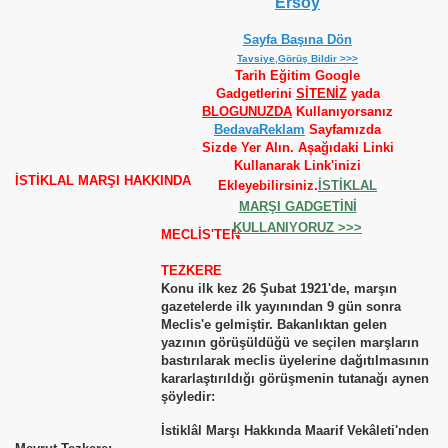
Sayfa Başına Dön
Tavsiye,Görüş Bildir >>>
Tarih Eğitim Google
Gadgetlerini
SİTENİZ
yada
BLOGUNUZDA
Kullanıyorsanız
BedavaReklam
Sayfamızda
Sizde Yer Alın. Aşağıdaki Linki
Kullanarak Link'inizi
Ekleyebilirsiniz.
İSTİKLAL
İSTİKLAL MARŞI HAKKINDA
MARŞI GADGETİNİ
KULLANIYORUZ >>>
MECLİS'TEN
TEZKERE
Konu ilk kez 26 Şubat 1921'de, marşın
gazetelerde ilk yayınından 9 gün sonra
Meclis'e gelmiştir. Bakanlıktan gelen
yazının görüşüldüğü ve seçilen marşların
bastırılarak meclis üyelerine dağıtılmasının
kararlaştırıldığı görüşmenin tutanağı aynen
şöyledir:
İstiklâl Marşı Hakkında Maarif Vekâleti'nden