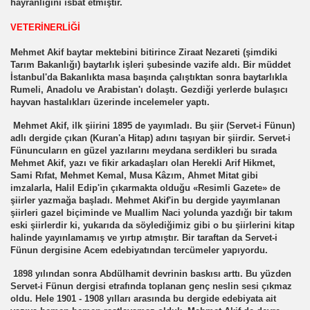
hayranlığını isbat etmiştir.
VETERİNERLİĞİ
Mehmet Akif baytar mektebini bitirince Ziraat Nezareti (şimdiki
Tarım Bakanlığı) baytarlık işleri şubesinde vazife aldı. Bir müddet
İstanbul'da Bakanlıkta masa başında çalıştıktan sonra baytarlıkla
Rumeli, Anadolu ve Arabistan'ı dolaştı. Gezdiği yerlerde bulaşıcı
hayvan hastalıkları üzerinde incelemeler yaptı.
Mehmet Akif, ilk şiirini 1895 de yayımladı. Bu şiir (Servet-i Fünun)
adlı dergide çıkan (Kuran'a Hitap) adını taşıyan bir şiirdir. Servet-i
Fünuncuların en güzel yazılarını meydana serdikleri bu sırada
Mehmet Akif, yazı ve fikir arkadaşları olan Herekli Arif Hikmet,
Sami Rıfat, Mehmet Kemal, Musa Kâzım, Ahmet Mitat gibi
imzalarla, Halil Edip'in çıkarmakta olduğu «Resimli Gazete» de
şiirler yazmağa başladı. Mehmet Akif'in bu dergide yayımlanan
şiirleri gazel biçiminde ve Muallim Naci yolunda yazdığı bir takım
eski şiirlerdir ki, yukarıda da söylediğimiz gibi o bu şiirlerini kitap
halinde yayınlamamış ve yırtıp atmıştır. Bir taraftan da Servet-i
Fünun dergisine Acem edebiyatından tercümeler yapıyordu.
1898 yılından sonra Abdülhamit devrinin baskısı arttı. Bu yüzden
Servet-i Fünun dergisi etrafında toplanan genç neslin sesi çıkmaz
oldu. Hele 1901 - 1908 yılları arasında bu dergide edebiyata ait