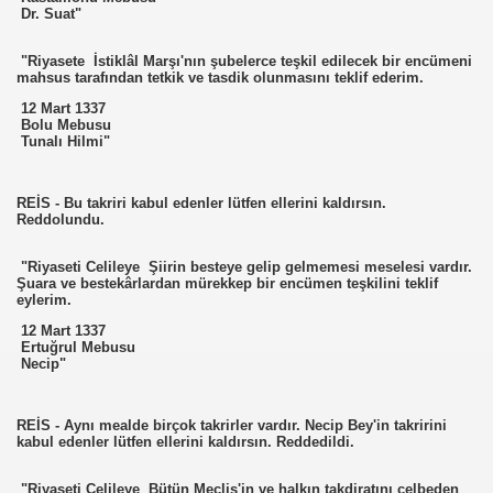
Dr. Suat"
"Riyasete İstiklâl Marşı'nın şubelerce teşkil edilecek bir encümeni
mahsus tarafından tetkik ve tasdik olunmasını teklif ederim.
12 Mart 1337
Bolu Mebusu
Tunalı Hilmi"
REİS - Bu takriri kabul edenler lütfen ellerini kaldırsın.
Reddolundu.
"Riyaseti Celileye Şiirin besteye gelip gelmemesi meselesi vardır.
Şuara ve bestekârlardan mürekkep bir encümen teşkilini teklif
eylerim.
12 Mart 1337
Ertuğrul Mebusu
Necip"
REİS - Aynı mealde birçok takrirler vardır. Necip Bey'in takririni
kabul edenler lütfen ellerini kaldırsın. Reddedildi.
"Riyaseti Celileye Bütün Meclis'in ve halkın takdiratını celbeden