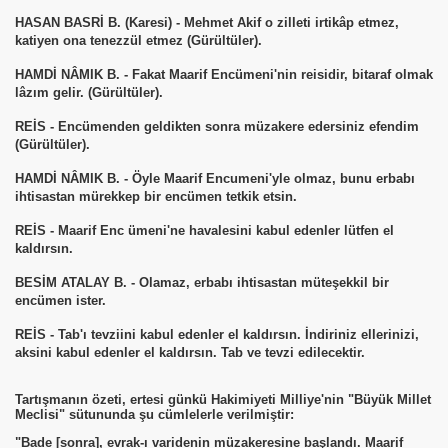
HASAN BASRİ B. (Karesi) - Mehmet Akif o zilleti irtikâp etmez,
katiyen ona tenezzül etmez (Gürültüler).
HAMDİ NÂMIK B. - Fakat Maarif Encümeni'nin reisidir, bitaraf olmak
lâzım gelir. (Gürültüler).
REİS - Encümenden geldikten sonra müzakere edersiniz efendim
(Gürültüler).
HAMDİ NÂMIK B. - Öyle Maarif Encumeni'yle olmaz, bunu erbabı
ihtisastan mürekkep bir encümen tetkik etsin.
REİS - Maarif Enc ümeni'ne havalesini kabul edenler lütfen el
kaldırsın.
BESİM ATALAY B. - Olamaz, erbabı ihtisastan müteşekkil bir
encümen ister.
REİS - Tab'ı tevziini kabul edenler el kaldırsın. İndiriniz ellerinizi,
aksini kabul edenler el kaldırsın. Tab ve tevzi edilecektir.
Tartışmanın özeti, ertesi günkü Hakimiyeti Milliye'nin "Büyük Millet
Meclisi" sütununda şu cümlelerle verilmiştir:
"Bade [sonra], evrak-ı varidenin müzakeresine başlandı. Maarif