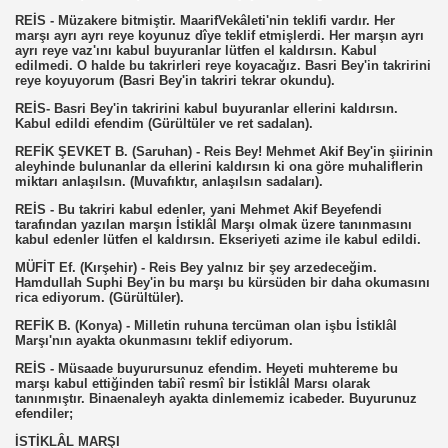
REİS - Müzakere bitmiştir. MaarifVekâleti'nin teklifi vardır. Her
marşı ayrı ayrı reye koyunuz dîye teklif etmişlerdi. Her marşın ayrı
ayrı reye vaz'ını kabul buyuranlar lütfen el kaldırsın. Kabul
edilmedi. O halde bu takrirleri reye koyacağız. Basri Bey'in takririni
reye koyuyorum (Basri Bey'in takriri tekrar okundu).
REİS- Basri Bey'in takririni kabul buyuranlar ellerini kaldırsın.
Kabul edildi efendim (Gürültüler ve ret sadalan).
REFİK ŞEVKET B. (Saruhan) - Reis Bey! Mehmet Akif Bey'in şiirinin
aleyhinde bulunanlar da ellerini kaldırsın ki ona göre muhaliflerin
miktarı anlaşılsın. (Muvafıktır, anlaşılsın sadaları).
REİS - Bu takriri kabul edenler, yani Mehmet Akif Beyefendi
tarafından yazılan marşın İstiklâl Marşı olmak üzere tanınmasını
kabul edenler lütfen el kaldırsın. Ekseriyeti azime ile kabul edildi.
MÜFİT Ef. (Kırşehir) - Reis Bey yalnız bir şey arzedeceğim.
Hamdullah Suphi Bey'in bu marşı bu kürsüden bir daha okumasını
rica ediyorum. (Gürültüler).
REFİK B. (Konya) - Milletin ruhuna tercüman olan işbu İstiklâl
Marşı'nın ayakta okunmasını teklif ediyorum.
REİS - Müsaade buyurursunuz efendim. Heyeti muhtereme bu
marşı kabul ettiğinden tabiî resmî bir İstiklâl Marsı olarak
tanınmıştır. Binaenaleyh ayakta dinlememiz icabeder. Buyurunuz
efendiler;
İSTİKLÂL MARŞI