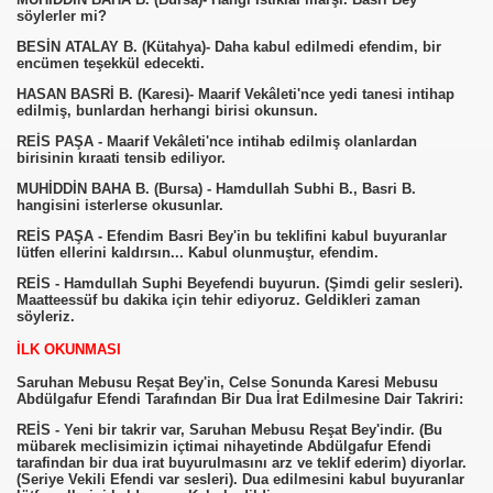
söylerler mi?
BESİN ATALAY B. (Kütahya)- Daha kabul edilmedi efendim, bir
encümen teşekkül edecekti.
HASAN BASRİ B. (Karesi)- Maarif Vekâleti'nce yedi tanesi intihap
edilmiş, bunlardan herhangi birisi okunsun.
REİS PAŞA - Maarif Vekâleti'nce intihab edilmiş olanlardan
birisinin kıraati tensib ediliyor.
MUHİDDİN BAHA B. (Bursa) - Hamdullah Subhi B., Basri B.
hangisini isterlerse okusunlar.
REİS PAŞA - Efendim Basri Bey'in bu teklifini kabul buyuranlar
lütfen ellerini kaldırsın... Kabul olunmuştur, efendim.
REİS - Hamdullah Suphi Beyefendi buyurun. (Şimdi gelir sesleri).
Maatteessüf bu dakika için tehir ediyoruz. Geldikleri zaman
söyleriz.
İLK OKUNMASI
Saruhan Mebusu Reşat Bey'in, Celse Sonunda Karesi Mebusu
Abdülgafur Efendi Tarafından Bir Dua İrat Edilmesine Dair Takriri:
REİS - Yeni bir takrir var, Saruhan Mebusu Reşat Bey'indir. (Bu
mübarek meclisimizin içtimai nihayetinde Abdülgafur Efendi
tarafindan bir dua irat buyurulmasını arz ve teklif ederim) diyorlar.
(Seriye Vekili Efendi var sesleri). Dua edilmesini kabul buyuranlar