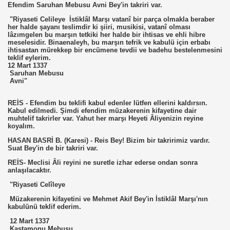
Efendim Saruhan Mebusu Avni Bey'in takriri var.
"Riyaseti Celileye İstiklâl Marşı vatanî bir parça olmakla beraber
her halde şayanı teslimdir ki şiiri, musikisi, vatanî olması
lâzımgelen bu marşın tetkiki her halde bir ihtisas ve ehli hibre
meselesidir. Binaenaleyh, bu marşın tefrik ve kabulü için erbabı
ihtisastan mürekkep bir encümene tevdii ve badehu bestelenmesini
teklif eylerim.
12 Mart 1337
Saruhan Mebusu
Avni"
REİS - Efendim bu teklifi kabul edenler lütfen ellerini kaldırsın.
Kabul edilmedi. Şimdi efendim müzakerenin kifayetine dair
muhtelif takrirler var. Yahut her marşı Heyeti Âliyenizin reyine
koyalım.
HASAN BASRİ B. (Karesi) - Reis Bey! Bizim bir takririmiz vardır.
Suat Bey'in de bir takriri var.
REİS- Meclisi Âli reyini ne suretle izhar ederse ondan sonra
anlaşılacaktır.
"Riyaseti Celîleye
Müzakerenin kifayetini ve Mehmet Akif Bey'in İstiklâl Marşı'nın
kabulünü teklif ederim.
12 Mart 1337
Kastamonu Mebusu