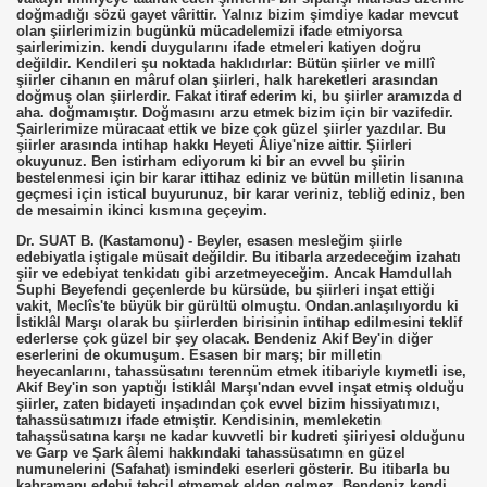
doğmadığı sözü gayet vârittir. Yalnız bizim şimdiye kadar mevcut
olan şiirlerimizin bugünkü mücadelemizi ifade etmiyorsa
şairlerimizin. kendi duygularını ifade etmeleri katiyen doğru
değildir. Kendileri şu noktada haklıdırlar: Bütün şiirler ve millî
şiirler cihanın en mâruf olan şiirleri, halk hareketleri arasından
doğmuş olan şiirlerdir. Fakat itiraf ederim ki, bu şiirler aramızda d
aha. doğmamıştır. Doğmasını arzu etmek bizim için bir vazifedir.
Şairlerimize müracaat ettik ve bize çok güzel şiirler yazdılar. Bu
şiirler arasında intihap hakkı Heyeti Âliye'nize aittir. Şiirleri
okuyunuz. Ben istirham ediyorum ki bir an evvel bu şiirin
bestelenmesi için bir karar ittihaz ediniz ve bütün milletin lisanına
geçmesi için istical buyurunuz, bir karar veriniz, tebliğ ediniz, ben
de mesaimin ikinci kısmına geçeyim.
Dr. SUAT B. (Kastamonu) - Beyler, esasen mesleğim şiirle
edebiyatla iştigale müsait değildir. Bu itibarla arzedeceğim izahatı
şiir ve edebiyat tenkidatı gibi arzetmeyeceğim. Ancak Hamdullah
Suphi Beyefendi geçenlerde bu kürsüde, bu şiirleri inşat ettiği
vakit, Meclîs'te büyük bir gürültü olmuştu. Ondan.anlaşılıyordu ki
İstiklâl Marşı olarak bu şiirlerden birisinin intihap edilmesini teklif
ederlerse çok güzel bir şey olacak. Bendeniz Akif Bey'in diğer
eserlerini de okumuşum. Esasen bir marş; bir milletin
heyecanlarını, tahassüsatını terennüm etmek itibariyle kıymetli ise,
Akif Bey'in son yaptığı İstiklâl Marşı'ndan evvel inşat etmiş olduğu
şiirler, zaten bidayeti inşadından çok evvel bizim hissiyatımızı,
tahassüsatımızı ifade etmiştir. Kendisinin, memleketin
tahaşsüsatına karşı ne kadar kuvvetli bir kudreti şiiriyesi olduğunu
ve Garp ve Şark âlemi hakkındaki tahassüsatımn en güzel
numunelerini (Safahat) ismindeki eserleri gösterir. Bu itibarla bu
kahramanı edebıi tebcil etmemek elden gelmez. Bendeniz kendi