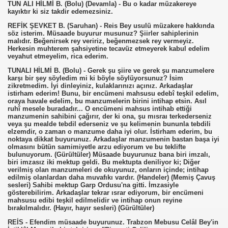
TUN ALI HİLMİ B. (Bolu) (Devamla) - Bu o kadar müzakereye
kayıktır ki siz takdir edemezsiniz.
REFİK ŞEVKET B. (Saruhan) - Reis Bey usulü müzakere hakkında
söz isterim. Müsaade buyurur musunuz? Şiirler sahiplerinin
malıdır. Beğenirsek rey veririz, beğenmezsek rey vermeyiz.
Herkesin muhterem şahsiyetine tecavüz etmeyerek kabul edelim
veyahut etmeyelim, rica ederim.
TUNALI HİLMİ B. (Bolu) - Gerek şu şiire ve gerek şu manzumelere
karşı bir şey söyledim mi ki böyle söylüyorsunuz? İsim
zikretmedim. İyi dinleyiniz, kulaklarınızı açınız. Arkadaşlar
istirham ederim! Bunu, bir encümeni mahsusu edebî teşkil edelim,
oraya havale edelim, bu manzumelerin birini intihap etsin. Asıl
ruhî mesele buradadır... O encümeni mahsus intihab ettiği
manzumenin sahibini çağırır, der ki ona, şu mısraı terkederseniz
veya şu mealde tebdil ederseniz ve şu kelimenin bununla tebdili
elzemdir, o zaman o manzume daha iyi olur. İstirham ederim, bu
noktaya dikkat buyurunuz. Arkadaşlar manzumenin bastan başa iyi
olmasını bütün samimiyetle arzu ediyorum ve bu teklifte
bulunuyorum. (Gürültüler) Müsaade buyurunuz bana biri imzalı,
biri imzasız iki mektup geldi. Bu mektupta deniliyor ki; Diğer
verilmiş olan manzumeleri de okuyunuz, onların içinde; intihap
edilmiş olanlardan daha muvafıkı vardır. (Handeler) (Memiş Çavuş
sesleri) Sahibi mektup Garp Ordusu'na gitti. İmzasiyle
gösterebilirim. Arkadaşlar tekrar ısrar ediyorum, bir encümeni
mahsusu edibi teşkil edilmelidir ve intihap onun reyine
bırakılmalıdır. (Hayır, hayır sesleri) (Gürültüler)
REİS - Efendim müsaade buyurunuz. Trabzon Mebusu Celâl Bey'in