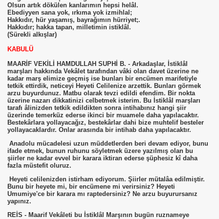
Olsun artık dökülen kanlarımın hepsi helâl.
Ebediyyen sana yok, ırkıma yok izmihlal;
Hakkıdır, hür yaşamış, bayrağımın hürriyet;.
Hakkıdır; hakka tapan, milletimin istiklâl.
(Sürekli alkışlar)
KABULÜ
MAARİF VEKİLİ HAMDULLAH SUPHİ B. - Arkadaşlar, İstiklâl
marşları hakkında Vekâlet tarafından vâki olan davet üzerine ne
kadar marş elimize geçmiş ise bunları bir encümen marifetiyle
tetkik ettirdik, neticeyi Heyeti Celilenize arzettik. Bunları görmek
arzu buyurdunuz. Matbu olarak tevzi edildi efendim. Bir nokta
üzerine nazarı dikkatinizi celbetmek isterim. Bu İstiklâl marşları
tarafı âlinizden tetkik edildikten sonra intihabınız hangi şiir
üzerinde temerküz ederse ikinci bir muamele daha yapılacaktır.
Bestekârlara yollayacağız, bestekârlar dahi bize muhtelif besteler
yollayacaklardır. Onlar arasında bir intihab daha yapılacaktır.
Anadolu mücadelesi uzun müddetlerden beri devam ediyor, bunu
ifade etmek, bunun ruhunu söyletmek üzere yazılmış olan bu
şiirler ne kadar evvel bir karara iktiran ederse şüphesiz kî daha
fazla müstefit oluruz.
Heyeti celilenizden istirham ediyorum. Şiirler mütalâa edilmiştir.
Bunu bir heyete mi, bir encümene mi verirsiniz? Heyeti
Umumiye'ce bir karara mı raptedersiniz? Ne arzu buyurursanız
yapınız.
REİS - Maarif Vekâleti bu İstiklâl Marşının bugün ruznameye